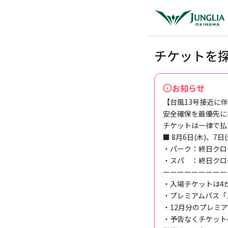
チケットを
お知らせ
【台風13号接近に伴
安全確保を最優先に
チケットは一律で払
■ 8月6日(木)、7日
・パーク：終日クロー
・スパ　：終日クロー
ーーーーーーーーー
・入場チケットは4
・プレミアムパス「
・12月分のプレミア
・予告なくチケット